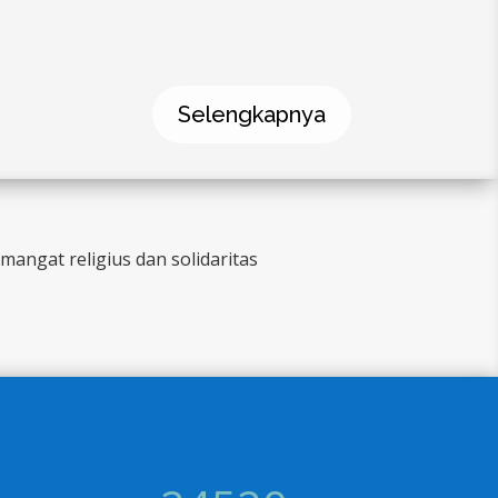
menaungi SD Strada
Santo Petrus dan...
Selengkapnya
ngat religius dan solidaritas