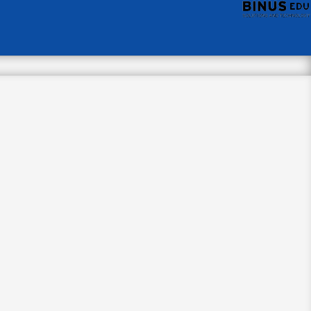
Langkah Awal
Penuh Berkah
Menuju Generasi
Unggul dan
Berkarakter
Pada hari yang penuh
kegembiraan, Komplek
Strada Gadang, yang